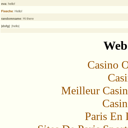
eva
: hello!
Fixeche
: Hello!
randomname
: Hi there
|dsfg|
: |hello|
Web 
Casino O
Casi
Meilleur Casi
Casin
Paris En